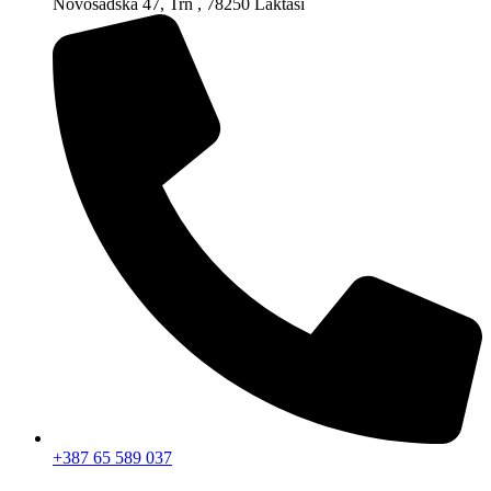
Novosadska 47, Trn , 78250 Laktaši
+387 65 589 037